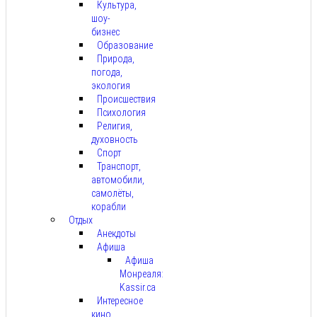
Культура,
шоу-
бизнес
Образование
Природа,
погода,
экология
Происшествия
Психология
Религия,
духовность
Спорт
Транспорт,
автомобили,
самолёты,
корабли
Отдых
Анекдоты
Афиша
Афиша
Монреаля:
Kassir.ca
Интересное
кино