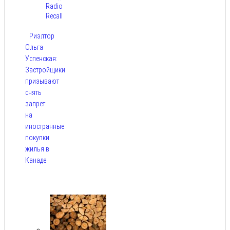
Radio
Recall
Риэлтор
Ольга
Успенская:
Застройщики
призывают
снять
запрет
на
иностранные
покупки
жилья в
Канаде
Авг 7,
2026