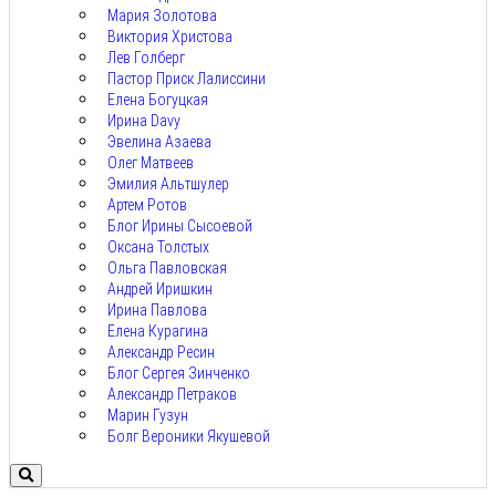
Мария Золотова
Виктория Христова
Лев Голберг
Пастор Приск Лалиссини
Елена Богуцкая
Ирина Davy
Эвелина Азаева
Олег Матвеев
Эмилия Альтшулер
Артем Ротов
Блог Ирины Сысоевой
Оксана Толстых
Ольга Павловская
Андрей Иришкин
Ирина Павлова
Елена Курагина
Александр Ресин
Блог Сергея Зинченко
Александр Петраков
Марин Гузун
Болг Вероники Якушевой