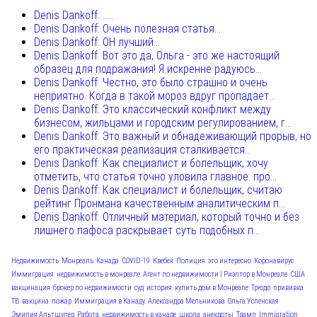
Denis Dankoff: .....
Denis Dankoff: Очень полезная статья...
Denis Dankoff: ОН лучший...
Denis Dankoff: Вот это да, Ольга - это же настоящий
образец для подражания! Я искренне радуюсь...
Denis Dankoff: Честно, это было страшно и очень
неприятно. Когда в такой мороз вдруг пропадает...
Denis Dankoff: Это классический конфликт между
бизнесом, жильцами и городским регулированием, г...
Denis Dankoff: Это важный и обнадеживающий прорыв, но
его практическая реализация сталкивается...
Denis Dankoff: Как специалист и болельщик, хочу
отметить, что статья точно уловила главное: про...
Denis Dankoff: Как специалист и болельщик, считаю
рейтинг Пронмана качественным аналитическим п...
Denis Dankoff: Отличный материал, который точно и без
лишнего пафоса раскрывает суть подобных п...
Недвижимость
Монреаль
Канада
COVID-19
Квебек
Полиция
это интересно
Коронавирус
Иммиграция
недвижимость в монреале
Агент по недвижимости | Риэлтор в Монреале
США
вакцинация
брокер по недвижимости
суд
история
купить дом в Монреале
Трюдо
прививка
ТВ
вакцина
пожар
Иммиграция в Канаду
Александра Мельникова
Ольга Успенская
Эмилия Альтшулер
Работа
недвижимость в канаде
школа
анекдоты
Трамп
Immigration