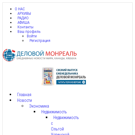
О НАС
АРХИВЫ
РАДИО
АФИША
Контакты
Ваш профиль
Войти
Регистрация
Главная
Новости
Экономика
Недвижимость
Недвижимость
с
Ольгой
Успенской