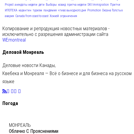
Project
анекдоты недели
дети
Выборы
ковид
притча недели
SKI Immigration
Притчи
ИПОТЕКА
карантин
туризм
пандемия
чтиво выходного дня
Promotion
Оксана Толстых
авария
Canada from coast to coast
Хоккей
ограничения
Копирование и репродукция новостных материалов -
исключительно с разрешения администрации сайта
WEmontreal
Деловой Монреаль
Деловые новости Канады,
Квебека и Монреаля — Всё о бизнесе и для бизнеса на русском
языке
Погода
C
22
МОНРЕАЛЬ
Облачно С Прояснениями