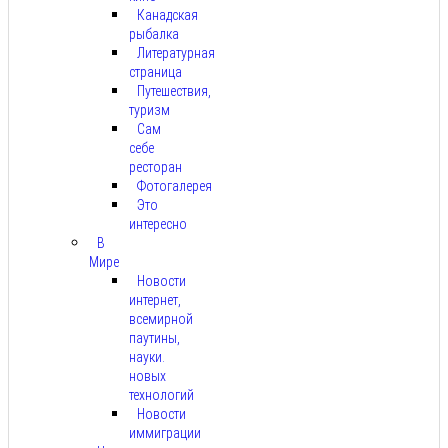
Канадская
рыбалка
Литературная
страница
Путешествия,
туризм
Сам
себе
ресторан
Фотогалерея
Это
интересно
В
Мире
Новости
интернет,
всемирной
паутины,
науки.
новых
технологий
Новости
иммиграции