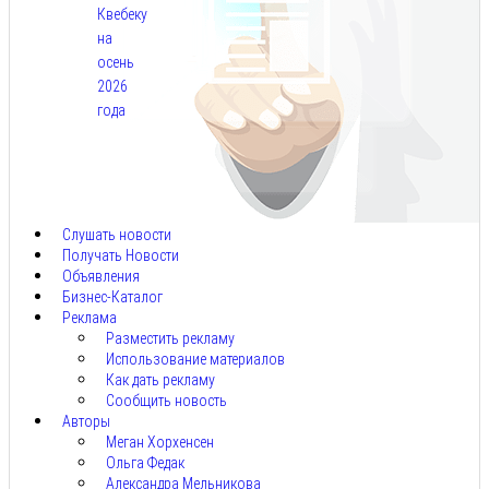
Квебеку
на
осень
2026
года
Авг
7,
2026
Слушать новости
Получать Новости
Объявления
Бизнес-Каталог
Реклама
Разместить рекламу
Использование материалов
Как дать рекламу
Сообщить новость
Авторы
Меган Хорхенсен
Ольга Федак
Александра Мельникова