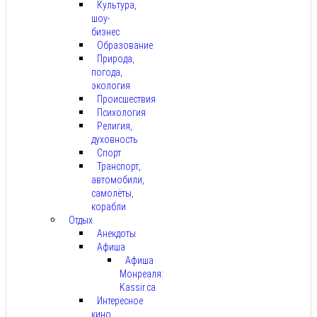
Культура,
шоу-
бизнес
Образование
Природа,
погода,
экология
Происшествия
Психология
Религия,
духовность
Спорт
Транспорт,
автомобили,
самолёты,
корабли
Отдых
Анекдоты
Афиша
Афиша
Монреаля:
Kassir.ca
Интересное
кино