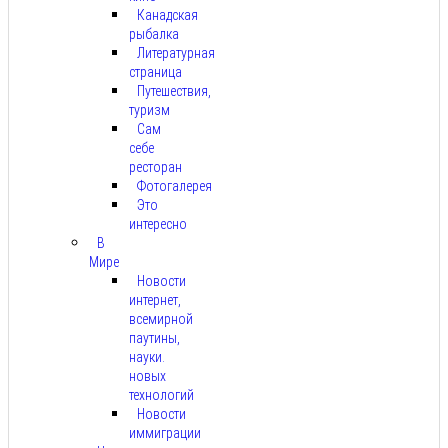
Канадская
рыбалка
Литературная
страница
Путешествия,
туризм
Сам
себе
ресторан
Фотогалерея
Это
интересно
В
Мире
Новости
интернет,
всемирной
паутины,
науки.
новых
технологий
Новости
иммиграции