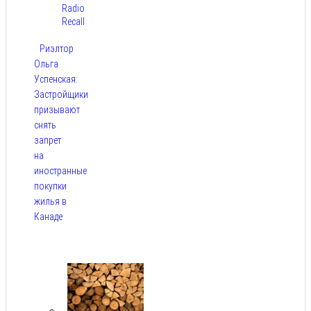
Radio
Recall
Риэлтор
Ольга
Успенская:
Застройщики
призывают
снять
запрет
на
иностранные
покупки
жилья в
Канаде
Авг 7,
2026