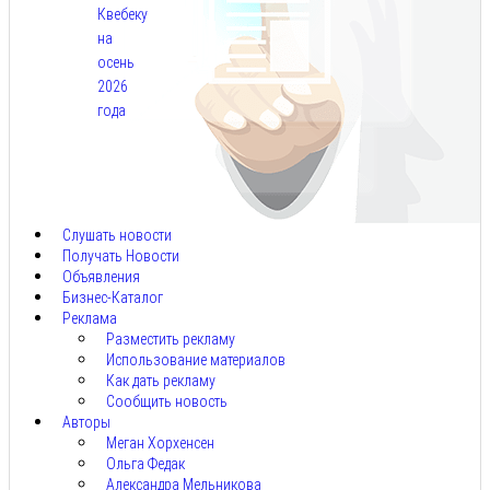
Квебеку
на
осень
2026
года
Авг
7,
2026
Слушать новости
Получать Новости
Объявления
Бизнес-Каталог
Реклама
Разместить рекламу
Использование материалов
Как дать рекламу
Сообщить новость
Авторы
Меган Хорхенсен
Ольга Федак
Александра Мельникова