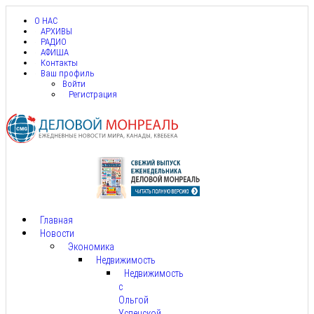
О НАС
АРХИВЫ
РАДИО
АФИША
Контакты
Ваш профиль
Войти
Регистрация
Главная
Новости
Экономика
Недвижимость
Недвижимость
с
Ольгой
Успенской