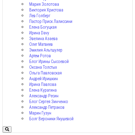
Мария Золотова
Виктория Христова
Лев Голберг
Пастор Приск Лалиссини
Елена Богуцкая
Ирина Davy
Эвелина Азаева
Олег Матвеев
Эмилия Альтшулер
Артем Ротов
Блог Ирины Сысоевой
Оксана Толстых
Ольга Павловская
Андрей Иришкин
Ирина Павлова
Елена Курагина
Александр Ресин
Блог Сергея Зинченко
Александр Петраков
Марин Гузун
Болг Вероники Якушевой