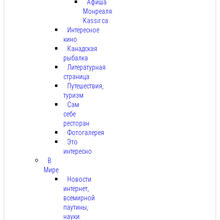
Афиша
Монреаля:
Kassir.ca
Интересное
кино
Канадская
рыбалка
Литературная
страница
Путешествия,
туризм
Сам
себе
ресторан
Фотогалерея
Это
интересно
В
Мире
Новости
интернет,
всемирной
паутины,
науки.