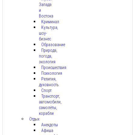
Запада
и
Востока
Криминал
Культура,
шоу-
бизнес
Образование
Природа,
погода,
экология
Происшествия
Психология
Религия,
духовность
Спорт
Транспорт,
автомобили,
самолёты,
корабли
Отдых
Анекдоты
Афиша