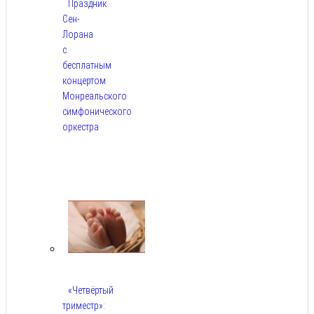
Праздник
Сен-
Лорана
с
бесплатным
концертом
Монреальского
симфонического
оркестра
Авг
5,
2026
«Четвёртый
триместр»: