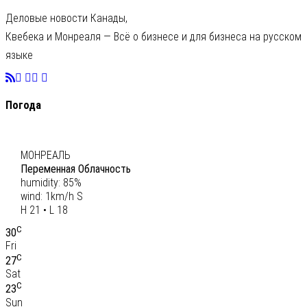
Деловые новости Канады,
Квебека и Монреаля — Всё о бизнесе и для бизнеса на русском
языке
Погода
C
20
МОНРЕАЛЬ
Переменная Облачность
humidity: 85%
wind: 1km/h S
H 21 • L 18
C
30
Fri
C
27
Sat
C
23
Sun