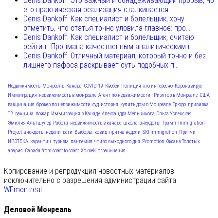
Denis Dankoff: Это важный и обнадеживающий прорыв, но
его практическая реализация сталкивается...
Denis Dankoff: Как специалист и болельщик, хочу
отметить, что статья точно уловила главное: про...
Denis Dankoff: Как специалист и болельщик, считаю
рейтинг Пронмана качественным аналитическим п...
Denis Dankoff: Отличный материал, который точно и без
лишнего пафоса раскрывает суть подобных п...
Недвижимость
Монреаль
Канада
COVID-19
Квебек
Полиция
это интересно
Коронавирус
Иммиграция
недвижимость в монреале
Агент по недвижимости | Риэлтор в Монреале
США
вакцинация
брокер по недвижимости
суд
история
купить дом в Монреале
Трюдо
прививка
ТВ
вакцина
пожар
Иммиграция в Канаду
Александра Мельникова
Ольга Успенская
Эмилия Альтшулер
Работа
недвижимость в канаде
школа
анекдоты
Трамп
Immigration
Project
анекдоты недели
дети
Выборы
ковид
притча недели
SKI Immigration
Притчи
ИПОТЕКА
карантин
туризм
пандемия
чтиво выходного дня
Promotion
Оксана Толстых
авария
Canada from coast to coast
Хоккей
ограничения
Копирование и репродукция новостных материалов -
исключительно с разрешения администрации сайта
WEmontreal
Деловой Монреаль