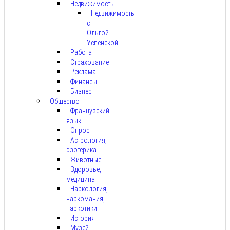
Недвижимость
Недвижимость
с
Ольгой
Успенской
Работа
Страхование
Реклама
Финансы
Бизнес
Общество
Французский
язык
Опрос
Астрология,
эзотерика
Животные
Здоровье,
медицина
Наркология,
наркомания,
наркотики
История
Музей