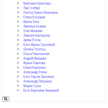
Виктория Христова
Лев Голберг
Пастор Приск Лалиссини
Елена Богуцкая
Ирина Davy
Эвелина Азаева
Олег Матвеев
Эмилия Альтшулер
Артем Ротов
Блог Ирины Сысоевой
Оксана Толстых
Ольга Павловская
Андрей Иришкин
Ирина Павлова
Елена Курагина
Александр Ресин
Блог Сергея Зинченко
Александр Петраков
Марин Гузун
Болг Вероники Якушевой