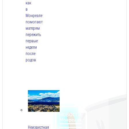
как
в
Монреале
помогают
матерям
пережить
первые
недели
после
родов
Авг
5,
2026
Неизвестная