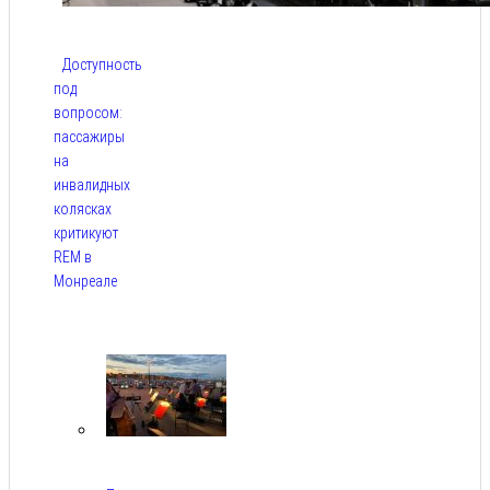
Доступность
под
вопросом:
пассажиры
на
инвалидных
колясках
критикуют
REM в
Монреале
Авг 5,
2026