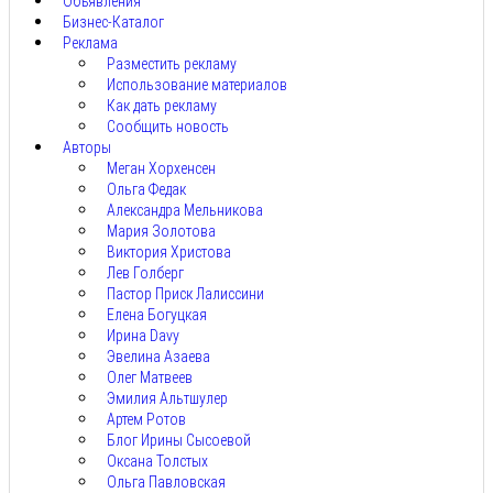
Объявления
Бизнес-Каталог
Реклама
Разместить рекламу
Использование материалов
Как дать рекламу
Сообщить новость
Авторы
Меган Хорхенсен
Ольга Федак
Александра Мельникова
Мария Золотова
Виктория Христова
Лев Голберг
Пастор Приск Лалиссини
Елена Богуцкая
Ирина Davy
Эвелина Азаева
Олег Матвеев
Эмилия Альтшулер
Артем Ротов
Блог Ирины Сысоевой
Оксана Толстых
Ольга Павловская