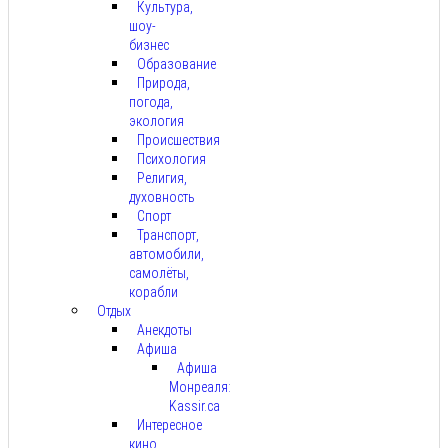
Культура,
шоу-
бизнес
Образование
Природа,
погода,
экология
Происшествия
Психология
Религия,
духовность
Спорт
Транспорт,
автомобили,
самолёты,
корабли
Отдых
Анекдоты
Афиша
Афиша
Монреаля:
Kassir.ca
Интересное
кино