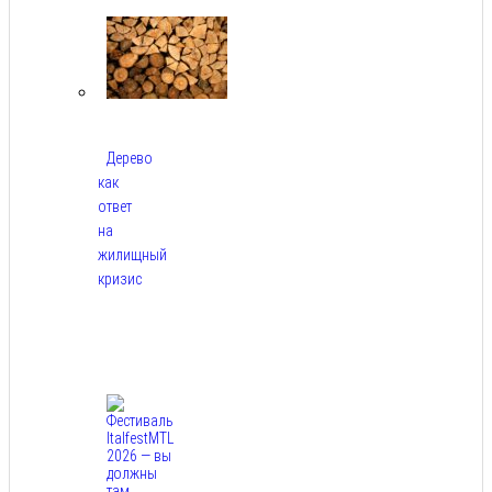
2026
Дерево
как
ответ
на
жилищный
кризис
Авг
7,
2026