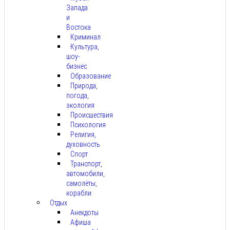
Запада
и
Востока
Криминал
Культура,
шоу-
бизнес
Образование
Природа,
погода,
экология
Происшествия
Психология
Религия,
духовность
Спорт
Транспорт,
автомобили,
самолёты,
корабли
Отдых
Анекдоты
Афиша