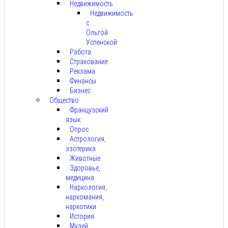
Недвижимость
Недвижимость
с
Ольгой
Успенской
Работа
Страхование
Реклама
Финансы
Бизнес
Общество
Французский
язык
Опрос
Астрология,
эзотерика
Животные
Здоровье,
медицина
Наркология,
наркомания,
наркотики
История
Музей