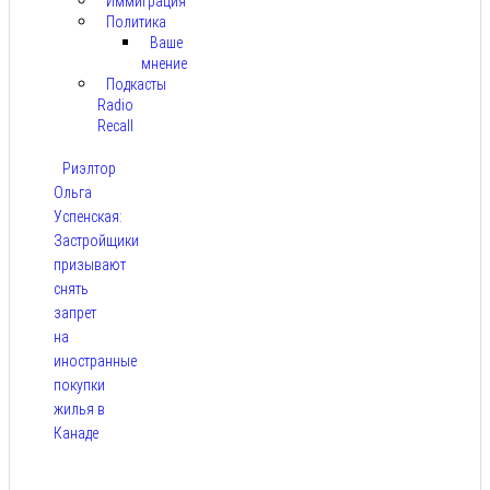
Иммиграция
Политика
Ваше
мнение
Подкасты
Radio
Recall
Риэлтор
Ольга
Успенская:
Застройщики
призывают
снять
запрет
на
иностранные
покупки
жилья в
Канаде
Авг 7,