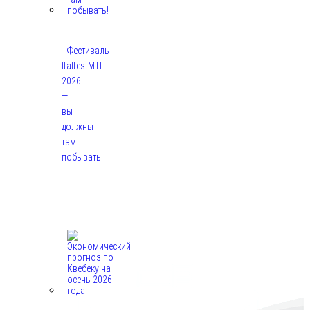
Фестиваль
ItalfestMTL
2026
—
вы
должны
там
побывать!
Авг
7,
2026