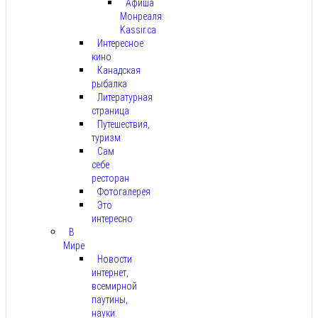
Афиша
Монреаля:
Kassir.ca
Интересное
кино
Канадская
рыбалка
Литературная
страница
Путешествия,
туризм
Сам
себе
ресторан
Фотогалерея
Это
интересно
В
Мире
Новости
интернет,
всемирной
паутины,
науки.