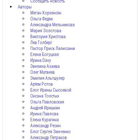
Сообщить новость
Авторы
Меган Хорхенсен
Ольга Федак
Александра Мельникова
Мария Золотова
Виктория Христова
Лев Голберг
Пастор Приск Лалиссини
Елена Богуцкая
Ирина Davy
Эвелина Азаева
Олег Матвеев
Эмилия Альтшулер
Артем Ротов
Блог Ирины Сысоевой
Оксана Толстых
Ольга Павловская
Андрей Иришкин
Ирина Павлова
Елена Курагина
Александр Ресин
Блог Сергея Зинченко
Александр Петраков