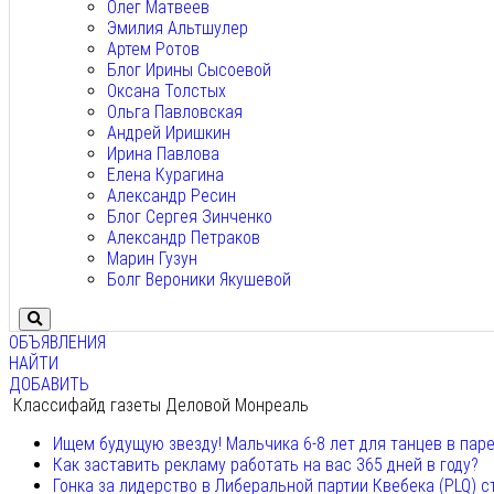
Олег Матвеев
Эмилия Альтшулер
Артем Ротов
Блог Ирины Сысоевой
Оксана Толстых
Ольга Павловская
Андрей Иришкин
Ирина Павлова
Елена Курагина
Александр Ресин
Блог Сергея Зинченко
Александр Петраков
Марин Гузун
Болг Вероники Якушевой
ОБЪЯВЛЕНИЯ
НАЙТИ
ДОБАВИТЬ
Классифайд газеты Деловой Монреаль
Ищем будущую звезду! Мальчика 6-8 лет для танцев в пар
Как заставить рекламу работать на вас 365 дней в году?
Гонка за лидерство в Либеральной партии Квебека (PLQ) с