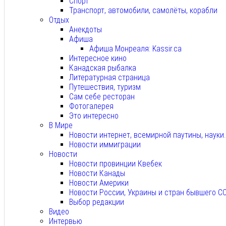
Спорт
Транспорт, автомобили, самолёты, корабли
Отдых
Анекдоты
Афиша
Афиша Монреаля: Kassir.ca
Интересное кино
Канадская рыбалка
Литературная страница
Путешествия, туризм
Сам себе ресторан
Фотогалерея
Это интересно
В Мире
Новости интернет, всемирной паутины, науки
Новости иммиграции
Новости
Новости провинции Квебек
Новости Канады
Новости Америки
Новости России, Украины и стран бывшего С
Выбор редакции
Видео
Интервью