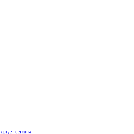
е
тартует сегодня