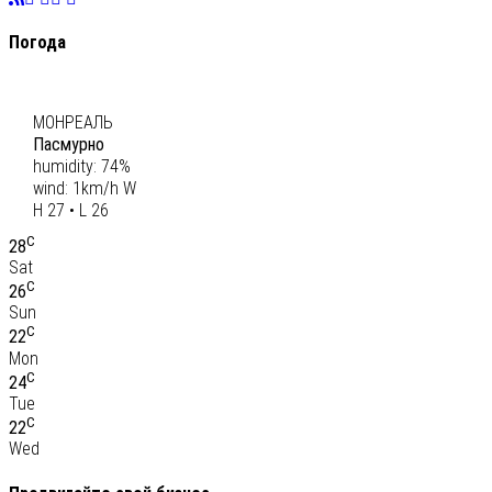
Погода
C
27
МОНРЕАЛЬ
Пасмурно
humidity: 74%
wind: 1km/h W
H 27 • L 26
C
28
Sat
C
26
Sun
C
22
Mon
C
24
Tue
C
22
Wed