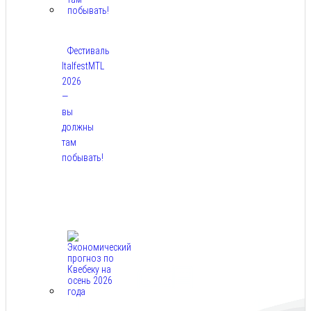
Фестиваль
ItalfestMTL
2026
—
вы
должны
там
побывать!
Авг
7,
2026