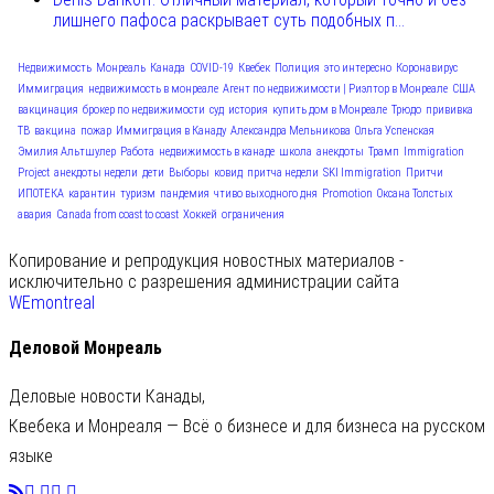
лишнего пафоса раскрывает суть подобных п...
Недвижимость
Монреаль
Канада
COVID-19
Квебек
Полиция
это интересно
Коронавирус
Иммиграция
недвижимость в монреале
Агент по недвижимости | Риэлтор в Монреале
США
вакцинация
брокер по недвижимости
суд
история
купить дом в Монреале
Трюдо
прививка
ТВ
вакцина
пожар
Иммиграция в Канаду
Александра Мельникова
Ольга Успенская
Эмилия Альтшулер
Работа
недвижимость в канаде
школа
анекдоты
Трамп
Immigration
Project
анекдоты недели
дети
Выборы
ковид
притча недели
SKI Immigration
Притчи
ИПОТЕКА
карантин
туризм
пандемия
чтиво выходного дня
Promotion
Оксана Толстых
авария
Canada from coast to coast
Хоккей
ограничения
Копирование и репродукция новостных материалов -
исключительно с разрешения администрации сайта
WEmontreal
Деловой Монреаль
Деловые новости Канады,
Квебека и Монреаля — Всё о бизнесе и для бизнеса на русском
языке