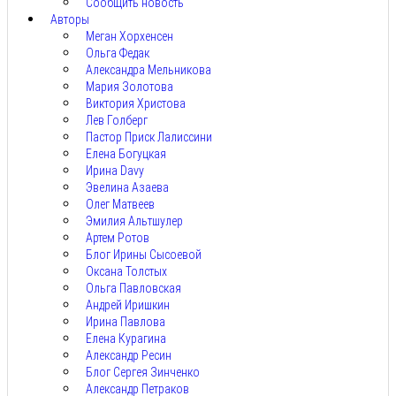
Сообщить новость
Авторы
Меган Хорхенсен
Ольга Федак
Александра Мельникова
Мария Золотова
Виктория Христова
Лев Голберг
Пастор Приск Лалиссини
Елена Богуцкая
Ирина Davy
Эвелина Азаева
Олег Матвеев
Эмилия Альтшулер
Артем Ротов
Блог Ирины Сысоевой
Оксана Толстых
Ольга Павловская
Андрей Иришкин
Ирина Павлова
Елена Курагина
Александр Ресин
Блог Сергея Зинченко
Александр Петраков