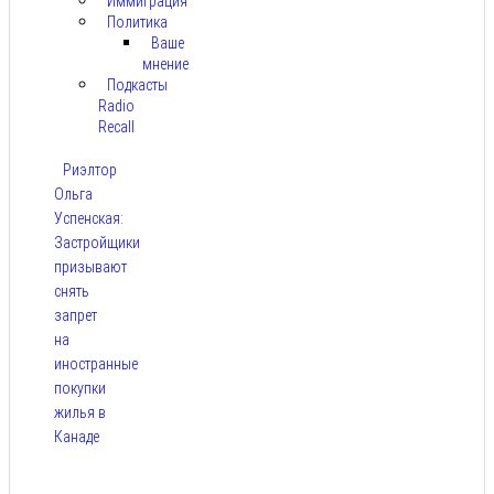
Иммиграция
Политика
Ваше
мнение
Подкасты
Radio
Recall
Риэлтор
Ольга
Успенская:
Застройщики
призывают
снять
запрет
на
иностранные
покупки
жилья в
Канаде
Авг 7,