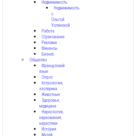
Недвижимость
Недвижимость
с
Ольгой
Успенской
Работа
Страхование
Реклама
Финансы
Бизнес
Общество
Французский
язык
Опрос
Астрология,
эзотерика
Животные
Здоровье,
медицина
Наркология,
наркомания,
наркотики
История
Музей