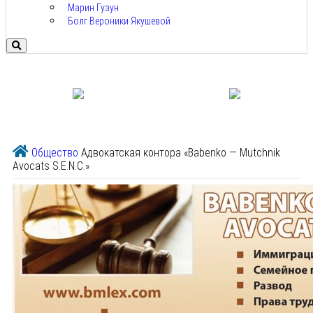
Марин Гузун
Болг Вероники Якушевой
Общество
Адвокатская контора «Babenko — Mutchnik
Avocats S.E.N.C.»