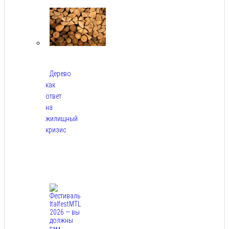
2026
Дерево
как
ответ
на
жилищный
кризис
Авг
7,
2026