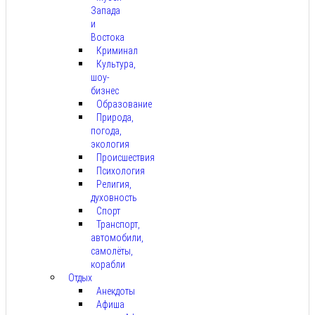
Запада
и
Востока
Криминал
Культура,
шоу-
бизнес
Образование
Природа,
погода,
экология
Происшествия
Психология
Религия,
духовность
Спорт
Транспорт,
автомобили,
самолёты,
корабли
Отдых
Анекдоты
Афиша