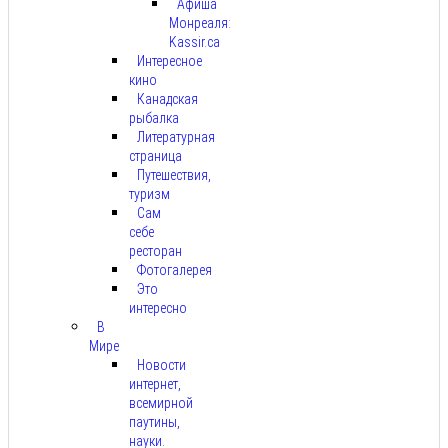
Афиша
Монреаля:
Kassir.ca
Интересное
кино
Канадская
рыбалка
Литературная
страница
Путешествия,
туризм
Сам
себе
ресторан
Фотогалерея
Это
интересно
В
Мире
Новости
интернет,
всемирной
паутины,
науки.