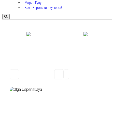
Марин Гузун
Болг Вероники Якушевой