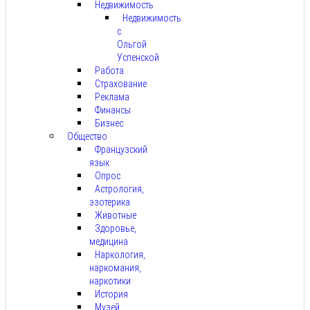
Недвижимость
Недвижимость
с
Ольгой
Успенской
Работа
Страхование
Реклама
Финансы
Бизнес
Общество
Французский
язык
Опрос
Астрология,
эзотерика
Животные
Здоровье,
медицина
Наркология,
наркомания,
наркотики
История
Музей