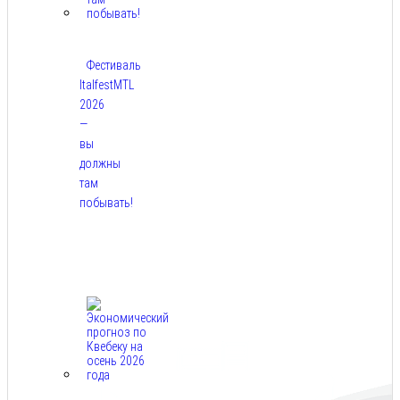
Фестиваль
ItalfestMTL
2026
—
вы
должны
там
побывать!
Авг
7,
2026