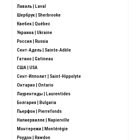
Лаваль | Laval
Шербрук | Sherbrooke
Квебек | Québec
Украина | Ukraine
Россия | Russia
Сент-Адель | Sainte-Adèle
Гатино | Gatineau
США | USA
Сент-Ипполит | Saint-Hippolyte
Онтарио | Ontario
Лаурентиды | Laurentides
Болгария | Bulgaria
Пьерфон | Pierrefonds
Напиервилле | Napierville
Монтережи | Montérégie
Роудон | Rawdon