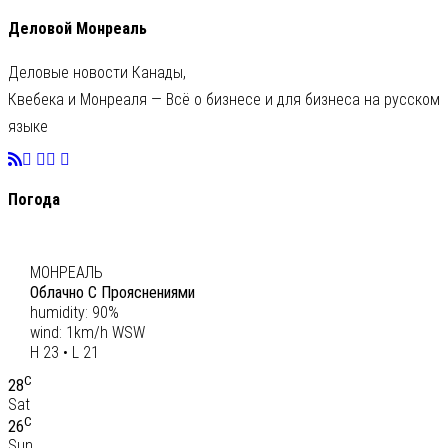
Деловой Монреаль
Деловые новости Канады,
Квебека и Монреаля — Всё о бизнесе и для бизнеса на русском
языке
Погода
C
22
МОНРЕАЛЬ
Облачно С Прояснениями
humidity: 90%
wind: 1km/h WSW
H 23 • L 21
C
28
Sat
C
26
Sun