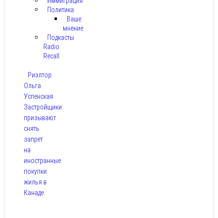
Иммиграция
Политика
Ваше
мнение
Подкасты
Radio
Recall
Риэлтор
Ольга
Успенская:
Застройщики
призывают
снять
запрет
на
иностранные
покупки
жилья в
Канаде
Авг 7,