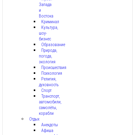
Запада
и
Востока
Криминал
Культура,
шоу-
бизнес
Образование
Природа,
погода,
экология
Происшествия
Психология
Религия,
духовность
Спорт
Транспорт,
автомобили,
самолёты,
корабли
Отдых
Анекдоты
Афиша