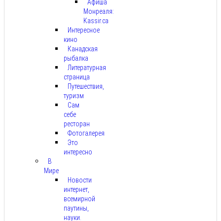
Афиша
Монреаля:
Kassir.ca
Интересное
кино
Канадская
рыбалка
Литературная
страница
Путешествия,
туризм
Сам
себе
ресторан
Фотогалерея
Это
интересно
В
Мире
Новости
интернет,
всемирной
паутины,
науки.