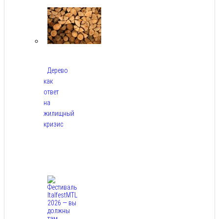
2026
Дерево
как
ответ
на
жилищный
кризис
Авг
7,
2026