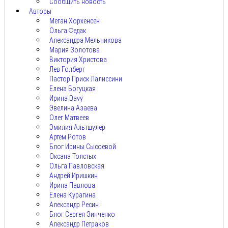
Сообщить новость
Авторы
Меган Хорхенсен
Ольга Федак
Александра Мельникова
Мария Золотова
Виктория Христова
Лев Голберг
Пастор Приск Лалиссини
Елена Богуцкая
Ирина Davy
Эвелина Азаева
Олег Матвеев
Эмилия Альтшулер
Артем Ротов
Блог Ирины Сысоевой
Оксана Толстых
Ольга Павловская
Андрей Иришкин
Ирина Павлова
Елена Курагина
Александр Ресин
Блог Сергея Зинченко
Александр Петраков