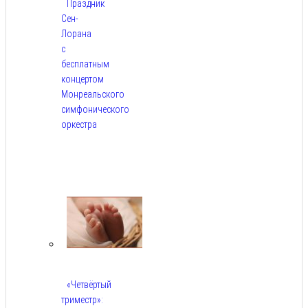
Праздник
Сен-
Лорана
с
бесплатным
концертом
Монреальского
симфонического
оркестра
Авг
5,
2026
«Четвёртый
триместр»: