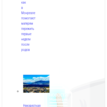
как
в
Монреале
помогают
матерям
пережить
первые
недели
после
родов
Авг
5,
2026
Неизвестная