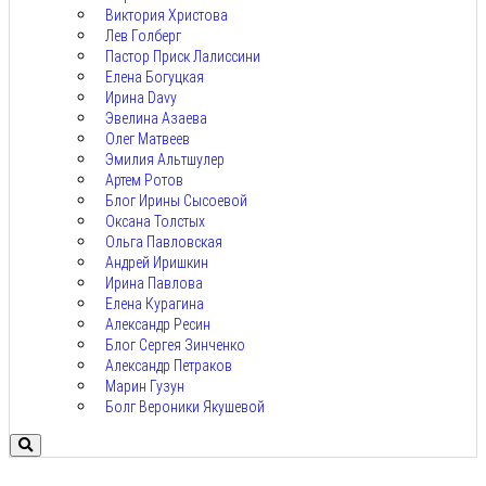
Виктория Христова
Лев Голберг
Пастор Приск Лалиссини
Елена Богуцкая
Ирина Davy
Эвелина Азаева
Олег Матвеев
Эмилия Альтшулер
Артем Ротов
Блог Ирины Сысоевой
Оксана Толстых
Ольга Павловская
Андрей Иришкин
Ирина Павлова
Елена Курагина
Александр Ресин
Блог Сергея Зинченко
Александр Петраков
Марин Гузун
Болг Вероники Якушевой