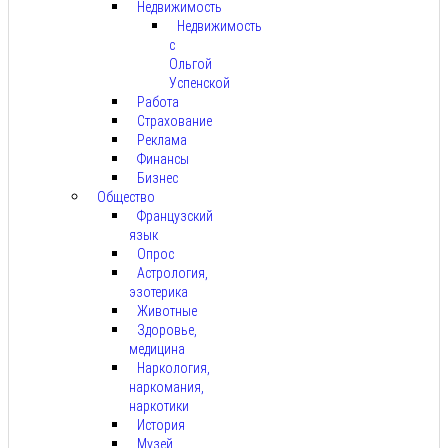
Недвижимость
Недвижимость
с
Ольгой
Успенской
Работа
Страхование
Реклама
Финансы
Бизнес
Общество
Французский
язык
Опрос
Астрология,
эзотерика
Животные
Здоровье,
медицина
Наркология,
наркомания,
наркотики
История
Музей