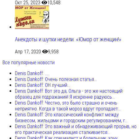
Окт 25, 2023
10,548
Анекдоты и шутки недели. «Юмор от женщин!»
Апр 17, 2020
9,958
Все популярные новости
Denis Dankoff: .....
Denis Dankoff: Очень полезная статья...
Denis Dankoff: ОН лучший...
Denis Dankoff: Вот это да, Ольга - это же настоящий
образец для подражания! Я искренне радуюсь...
Denis Dankoff: Честно, это было страшно и очень
неприятно. Когда в такой мороз вдруг пропадает...
Denis Dankoff: Это классический конфликт между
бизнесом, жильцами и городским регулированием, г...
Denis Dankoff: Это важный и обнадеживающий прорыв, но
его практическая реализация сталкивается...
Denis Dankoff: Как специалист и болельщик, хочу