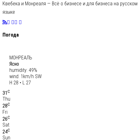
Квебека и Монреаля — Всё о бизнесе и для бизнеса на русском
языке
Погода
C
28
МОНРЕАЛЬ
Ясно
humidity: 49%
wind: 1km/h SW
H 28 • L 27
C
31
Thu
C
28
Fri
C
26
Sat
C
24
Sun