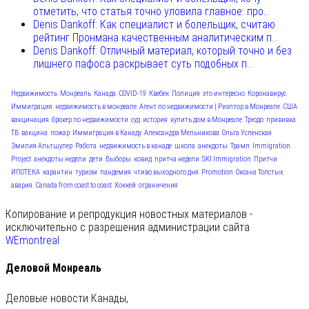
отметить, что статья точно уловила главное: про...
Denis Dankoff: Как специалист и болельщик, считаю
рейтинг Пронмана качественным аналитическим п...
Denis Dankoff: Отличный материал, который точно и без
лишнего пафоса раскрывает суть подобных п...
Недвижимость
Монреаль
Канада
COVID-19
Квебек
Полиция
это интересно
Коронавирус
Иммиграция
недвижимость в монреале
Агент по недвижимости | Риэлтор в Монреале
США
вакцинация
брокер по недвижимости
суд
история
купить дом в Монреале
Трюдо
прививка
ТВ
вакцина
пожар
Иммиграция в Канаду
Александра Мельникова
Ольга Успенская
Эмилия Альтшулер
Работа
недвижимость в канаде
школа
анекдоты
Трамп
Immigration
Project
анекдоты недели
дети
Выборы
ковид
притча недели
SKI Immigration
Притчи
ИПОТЕКА
карантин
туризм
пандемия
чтиво выходного дня
Promotion
Оксана Толстых
авария
Canada from coast to coast
Хоккей
ограничения
Копирование и репродукция новостных материалов -
исключительно с разрешения администрации сайта
WEmontreal
Деловой Монреаль
Деловые новости Канады,