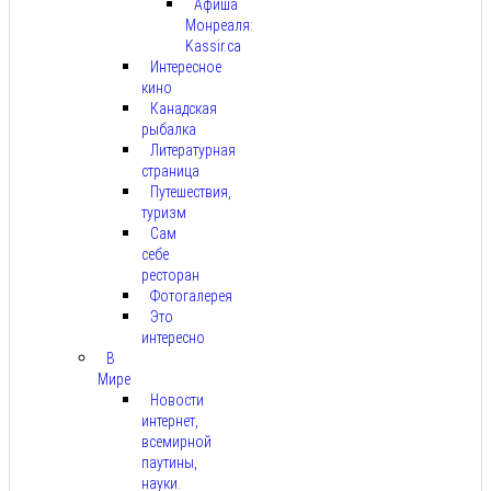
Афиша
Монреаля:
Kassir.ca
Интересное
кино
Канадская
рыбалка
Литературная
страница
Путешествия,
туризм
Сам
себе
ресторан
Фотогалерея
Это
интересно
В
Мире
Новости
интернет,
всемирной
паутины,
науки.