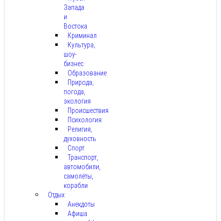
Запада
и
Востока
Криминал
Культура,
шоу-
бизнес
Образование
Природа,
погода,
экология
Происшествия
Психология
Религия,
духовность
Спорт
Транспорт,
автомобили,
самолёты,
корабли
Отдых
Анекдоты
Афиша