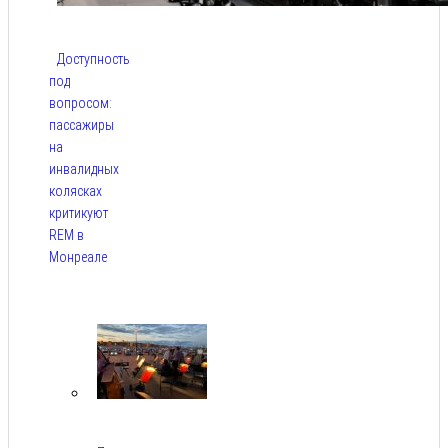
Доступность
под
вопросом:
пассажиры
на
инвалидных
колясках
критикуют
REM в
Монреале
Авг 5,
2026