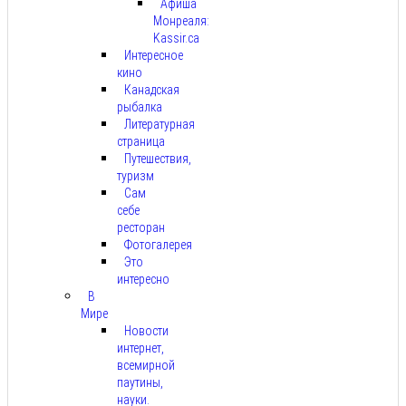
Афиша
Монреаля:
Kassir.ca
Интересное
кино
Канадская
рыбалка
Литературная
страница
Путешествия,
туризм
Сам
себе
ресторан
Фотогалерея
Это
интересно
В
Мире
Новости
интернет,
всемирной
паутины,
науки.