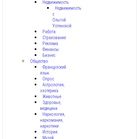
Недвижимость
Недвижимость
с
Ольгой
Успенской
Работа
Страхование
Реклама
Финансы
Бизнес
Общество
Французский
язык
Опрос
Астрология,
эзотерика
Животные
Здоровье,
медицина
Наркология,
наркомания,
наркотики
История
Музей