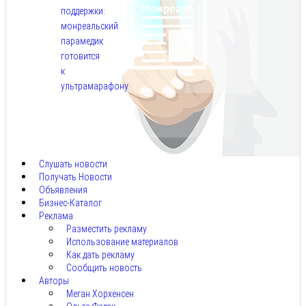
поддержки:
монреальский
парамедик
готовится
к
ультрамарафону
Авг
6,
2026
Слушать новости
Получать Новости
Объявления
Бизнес-Каталог
Реклама
Разместить рекламу
Использование материалов
Как дать рекламу
Сообщить новость
Авторы
Меган Хорхенсен