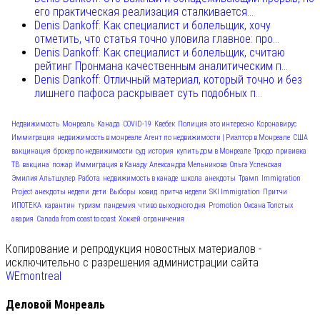
его практическая реализация сталкивается...
Denis Dankoff: Как специалист и болельщик, хочу
отметить, что статья точно уловила главное: про...
Denis Dankoff: Как специалист и болельщик, считаю
рейтинг Пронмана качественным аналитическим п...
Denis Dankoff: Отличный материал, который точно и без
лишнего пафоса раскрывает суть подобных п...
Недвижимость
Монреаль
Канада
COVID-19
Квебек
Полиция
это интересно
Коронавирус
Иммиграция
недвижимость в монреале
Агент по недвижимости | Риэлтор в Монреале
США
вакцинация
брокер по недвижимости
суд
история
купить дом в Монреале
Трюдо
прививка
ТВ
вакцина
пожар
Иммиграция в Канаду
Александра Мельникова
Ольга Успенская
Эмилия Альтшулер
Работа
недвижимость в канаде
школа
анекдоты
Трамп
Immigration
Project
анекдоты недели
дети
Выборы
ковид
притча недели
SKI Immigration
Притчи
ИПОТЕКА
карантин
туризм
пандемия
чтиво выходного дня
Promotion
Оксана Толстых
авария
Canada from coast to coast
Хоккей
ограничения
Копирование и репродукция новостных материалов -
исключительно с разрешения администрации сайта
WEmontreal
Деловой Монреаль