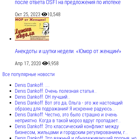
после ответа OSFI на предложения по ипотеке
Окт 25, 2023
10,548
Анекдоты и шутки недели. «Юмор от женщин!»
Апр 17, 2020
9,958
Все популярные новости
Denis Dankoff: .....
Denis Dankoff: Очень полезная статья...
Denis Dankoff: ОН лучший...
Denis Dankoff: Вот это да, Ольга - это же настоящий
образец для подражания! Я искренне радуюсь...
Denis Dankoff: Честно, это было страшно и очень
неприятно. Когда в такой мороз вдруг пропадает...
Denis Dankoff: Это классический конфликт между
бизнесом, жильцами и городским регулированием, г...
Denis Dankoff: Это важный и обнадеживающий прорыв, но