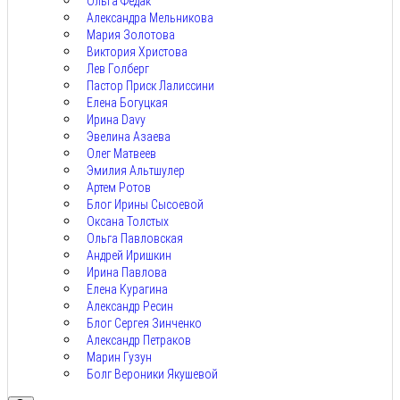
Ольга Федак
Александра Мельникова
Мария Золотова
Виктория Христова
Лев Голберг
Пастор Приск Лалиссини
Елена Богуцкая
Ирина Davy
Эвелина Азаева
Олег Матвеев
Эмилия Альтшулер
Артем Ротов
Блог Ирины Сысоевой
Оксана Толстых
Ольга Павловская
Андрей Иришкин
Ирина Павлова
Елена Курагина
Александр Ресин
Блог Сергея Зинченко
Александр Петраков
Марин Гузун
Болг Вероники Якушевой