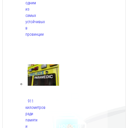
одним
из
самых
устойчивых
в
провинции
Авг
6,
2026
911
километров
ради
памяти
и