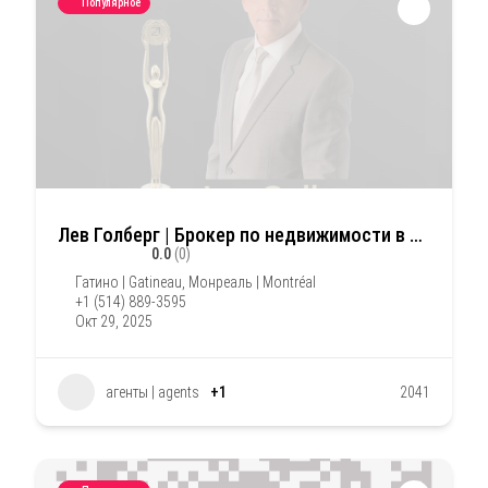
Популярное
Лев Голберг | Брокер по недвижимости в Монреале и окрестностях
0.0
(0)
Гатино | Gatineau
,
Монреаль | Montréal
+1 (514) 889-3595
Окт 29, 2025
агенты | agents
+1
2041