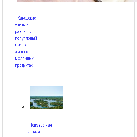
Канадские
ученые
развеяли
популярный
миф о
жирных
молочных
продуктах
Авг 6,
2026
Неизвестная
Канада: