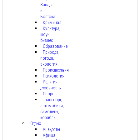
Запада
и
Востока
Криминал
Культура,
шоу-
бизнес
Образование
Природа,
погода,
экология
Происшествия
Психология
Религия,
духовность
Спорт
Транспорт,
автомобили,
самолёты,
корабли
Отдых
Анекдоты
Афиша