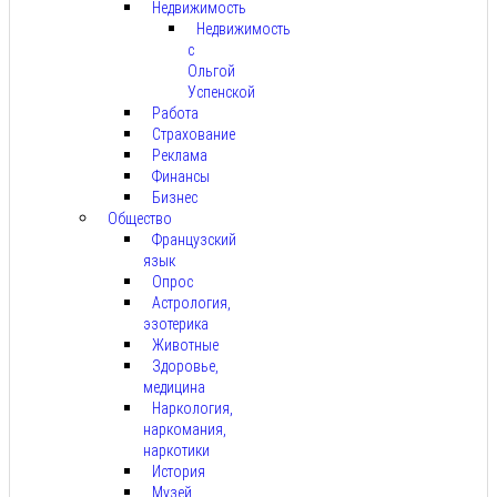
Недвижимость
Недвижимость
с
Ольгой
Успенской
Работа
Страхование
Реклама
Финансы
Бизнес
Общество
Французский
язык
Опрос
Астрология,
эзотерика
Животные
Здоровье,
медицина
Наркология,
наркомания,
наркотики
История
Музей