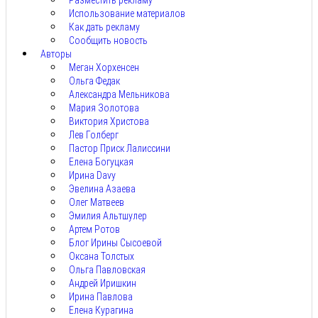
Разместить рекламу
Использование материалов
Как дать рекламу
Сообщить новость
Авторы
Меган Хорхенсен
Ольга Федак
Александра Мельникова
Мария Золотова
Виктория Христова
Лев Голберг
Пастор Приск Лалиссини
Елена Богуцкая
Ирина Davy
Эвелина Азаева
Олег Матвеев
Эмилия Альтшулер
Артем Ротов
Блог Ирины Сысоевой
Оксана Толстых
Ольга Павловская
Андрей Иришкин
Ирина Павлова
Елена Курагина