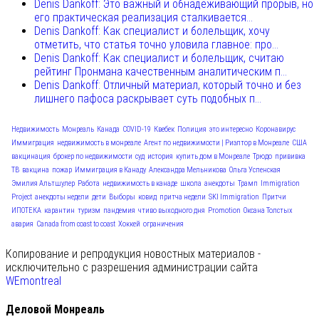
Denis Dankoff: Это важный и обнадеживающий прорыв, но
его практическая реализация сталкивается...
Denis Dankoff: Как специалист и болельщик, хочу
отметить, что статья точно уловила главное: про...
Denis Dankoff: Как специалист и болельщик, считаю
рейтинг Пронмана качественным аналитическим п...
Denis Dankoff: Отличный материал, который точно и без
лишнего пафоса раскрывает суть подобных п...
Недвижимость
Монреаль
Канада
COVID-19
Квебек
Полиция
это интересно
Коронавирус
Иммиграция
недвижимость в монреале
Агент по недвижимости | Риэлтор в Монреале
США
вакцинация
брокер по недвижимости
суд
история
купить дом в Монреале
Трюдо
прививка
ТВ
вакцина
пожар
Иммиграция в Канаду
Александра Мельникова
Ольга Успенская
Эмилия Альтшулер
Работа
недвижимость в канаде
школа
анекдоты
Трамп
Immigration
Project
анекдоты недели
дети
Выборы
ковид
притча недели
SKI Immigration
Притчи
ИПОТЕКА
карантин
туризм
пандемия
чтиво выходного дня
Promotion
Оксана Толстых
авария
Canada from coast to coast
Хоккей
ограничения
Копирование и репродукция новостных материалов -
исключительно с разрешения администрации сайта
WEmontreal
Деловой Монреаль