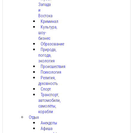
Запада
и
Востока
Криминал
Культура,
шоу-
бизнес
Образование
Природа,
погода,
экология
Происшествия
Психология
Религия,
духовность
Спорт
Транспорт,
автомобили,
самолёты,
корабли
Отдых
Анекдоты
Афиша