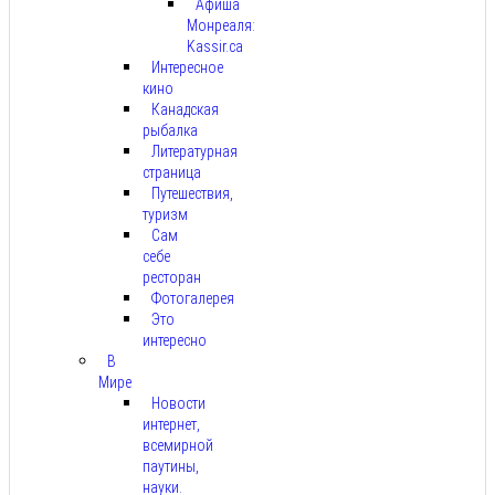
Афиша
Монреаля:
Kassir.ca
Интересное
кино
Канадская
рыбалка
Литературная
страница
Путешествия,
туризм
Сам
себе
ресторан
Фотогалерея
Это
интересно
В
Мире
Новости
интернет,
всемирной
паутины,
науки.