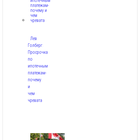
Лев
Голберг:
Просрочка
по
ипотечным
платежам-
почему
и
чем
чревата
Авг
8,
2026