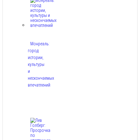
Монреаль:
город
истории,
культуры
и
нескончаемых
впечатлений
Авг
8,
2026