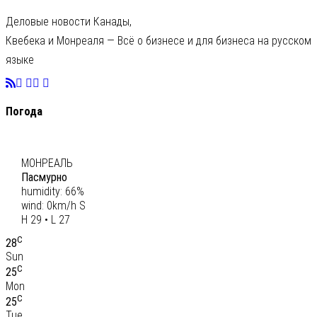
Деловые новости Канады,
Квебека и Монреаля — Всё о бизнесе и для бизнеса на русском
языке
Погода
C
29
МОНРЕАЛЬ
Пасмурно
humidity: 66%
wind: 0km/h S
H 29 • L 27
C
28
Sun
C
25
Mon
C
25
Tue