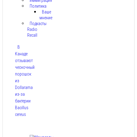
Иммиграция
Политика
Ваше
мнение
Подкасты
Radio
Recall
В
Канаде
отзывают
чесночный
порошок
из
Dollarama
из-за
бактерии
Bacillus
cereus
Авг 8,
2026