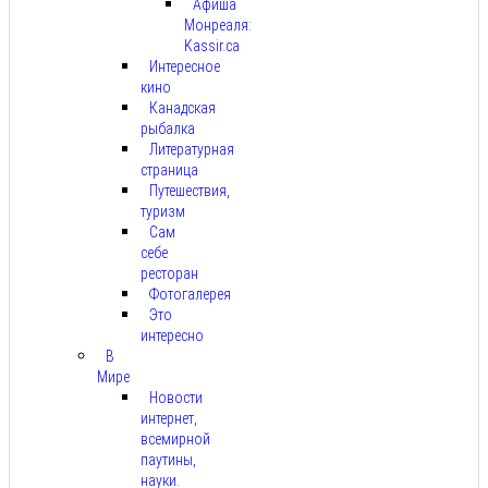
Афиша
Монреаля:
Kassir.ca
Интересное
кино
Канадская
рыбалка
Литературная
страница
Путешествия,
туризм
Сам
себе
ресторан
Фотогалерея
Это
интересно
В
Мире
Новости
интернет,
всемирной
паутины,
науки.