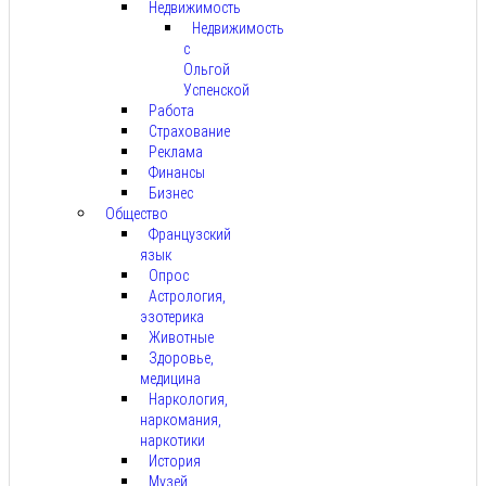
Недвижимость
Недвижимость
с
Ольгой
Успенской
Работа
Страхование
Реклама
Финансы
Бизнес
Общество
Французский
язык
Опрос
Астрология,
эзотерика
Животные
Здоровье,
медицина
Наркология,
наркомания,
наркотики
История
Музей