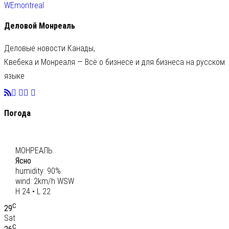
WEmontreal
Деловой Монреаль
Деловые новости Канады,
Квебека и Монреаля — Всё о бизнесе и для бизнеса на русском
языке
Погода
C
23
МОНРЕАЛЬ
Ясно
humidity: 90%
wind: 2km/h WSW
H 24 • L 22
C
29
Sat
C