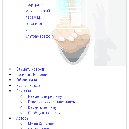
поддержки:
монреальский
парамедик
готовится
к
ультрамарафону
Авг
6,
2026
Слушать новости
Получать Новости
Объявления
Бизнес-Каталог
Реклама
Разместить рекламу
Использование материалов
Как дать рекламу
Сообщить новость
Авторы
Меган Хорхенсен