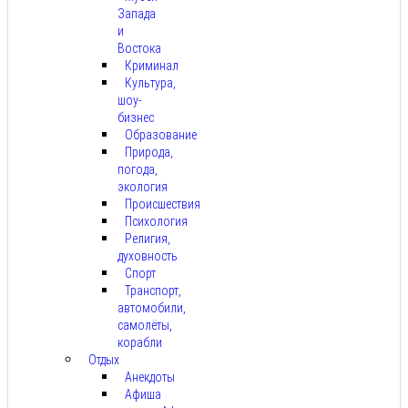
Запада
и
Востока
Криминал
Культура,
шоу-
бизнес
Образование
Природа,
погода,
экология
Происшествия
Психология
Религия,
духовность
Спорт
Транспорт,
автомобили,
самолёты,
корабли
Отдых
Анекдоты
Афиша