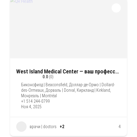
West Island Medical Center — ваш профессиональный выбор для комплексного оздоровления
0.0
(0)
Биконсфилд | Beaconsfield
,
Доллар-де-Ормо | Dollard-
des-Ormeaux
,
Дорваль | Dorval
,
Киркланд | Kirkland
,
Монреаль | Montréal
+1 514 244-0799
Ноя 4, 2025
врачи | doctors
+2
4