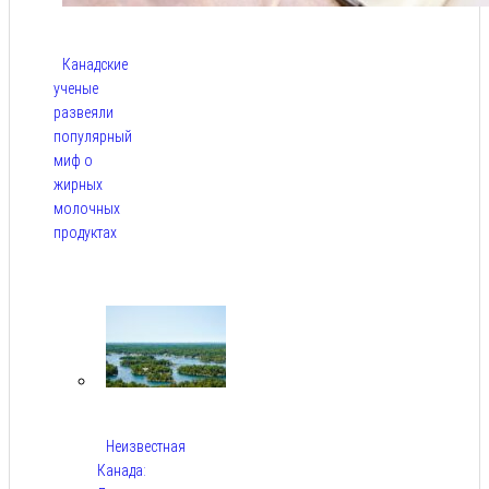
Канадские
ученые
развеяли
популярный
миф о
жирных
молочных
продуктах
Авг 6,
2026
Неизвестная
Канада: