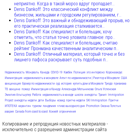
неприятно. Когда в такой мороз вдруг пропадает...
Denis Dankoff: Это классический конфликт между
бизнесом, жильцами и городским регулированием, г...
Denis Dankoff: Это важный и обнадеживающий прорыв, но
его практическая реализация сталкивается...
Denis Dankoff: Как специалист и болельщик, хочу
отметить, что статья точно уловила главное: про...
Denis Dankoff: Как специалист и болельщик, считаю
рейтинг Пронмана качественным аналитическим п...
Denis Dankoff: Отличный материал, который точно и без
лишнего пафоса раскрывает суть подобных п...
Недвижимость
Монреаль
Канада
COVID-19
Квебек
Полиция
это интересно
Коронавирус
Иммиграция
недвижимость в монреале
Агент по недвижимости | Риэлтор в Монреале
США
вакцинация
брокер по недвижимости
суд
история
купить дом в Монреале
Трюдо
прививка
ТВ
вакцина
пожар
Иммиграция в Канаду
Александра Мельникова
Ольга Успенская
Эмилия Альтшулер
Работа
недвижимость в канаде
школа
анекдоты
Трамп
Immigration
Project
анекдоты недели
дети
Выборы
ковид
притча недели
SKI Immigration
Притчи
ИПОТЕКА
карантин
туризм
пандемия
чтиво выходного дня
Promotion
Оксана Толстых
авария
Canada from coast to coast
Хоккей
ограничения
Копирование и репродукция новостных материалов -
исключительно с разрешения администрации сайта