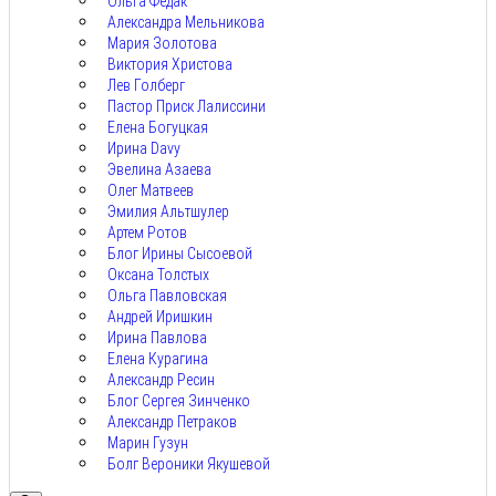
Ольга Федак
Александра Мельникова
Мария Золотова
Виктория Христова
Лев Голберг
Пастор Приск Лалиссини
Елена Богуцкая
Ирина Davy
Эвелина Азаева
Олег Матвеев
Эмилия Альтшулер
Артем Ротов
Блог Ирины Сысоевой
Оксана Толстых
Ольга Павловская
Андрей Иришкин
Ирина Павлова
Елена Курагина
Александр Ресин
Блог Сергея Зинченко
Александр Петраков
Марин Гузун
Болг Вероники Якушевой