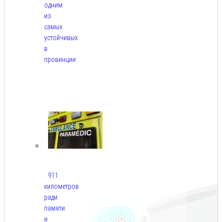
одним
из
самых
устойчивых
в
провинции
Авг
6,
2026
911
километров
ради
памяти
и