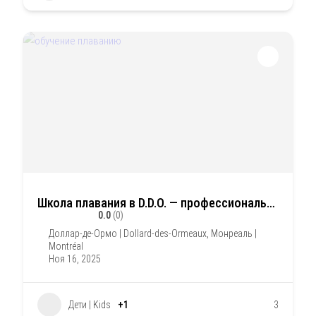
Школа плавания в D.D.O. — профессиональное обучение для детей от 5 до 16 лет
0.0
(0)
Доллар-де-Ормо | Dollard-des-Ormeaux
,
Монреаль |
Montréal
Ноя 16, 2025
Дети | Kids
+1
3