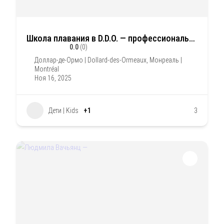
Школа плавания в D.D.O. — профессиональное обучение для детей от 5 до 16 лет
0.0
(0)
Доллар-де-Ормо | Dollard-des-Ormeaux
,
Монреаль |
Montréal
Ноя 16, 2025
Дети | Kids
+1
3