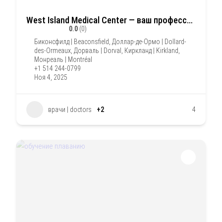
West Island Medical Center — ваш профессиональный выбор для комплексного оздоровления
0.0
(0)
Биконсфилд | Beaconsfield
,
Доллар-де-Ормо | Dollard-
des-Ormeaux
,
Дорваль | Dorval
,
Киркланд | Kirkland
,
Монреаль | Montréal
+1 514 244-0799
Ноя 4, 2025
врачи | doctors
+2
4