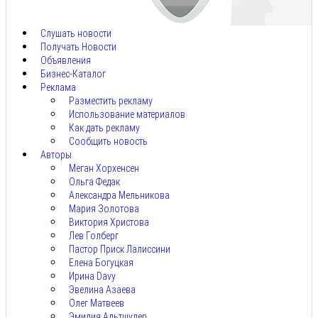
7,
2026
Слушать новости
Получать Новости
Объявления
Бизнес-Каталог
Реклама
Разместить рекламу
Использование материалов
Как дать рекламу
Сообщить новость
Авторы
Меган Хорхенсен
Ольга Федак
Александра Мельникова
Мария Золотова
Виктория Христова
Лев Голберг
Пастор Приск Лалиссини
Елена Богуцкая
Ирина Davy
Эвелина Азаева
Олег Матвеев
Эмилия Альтшулер