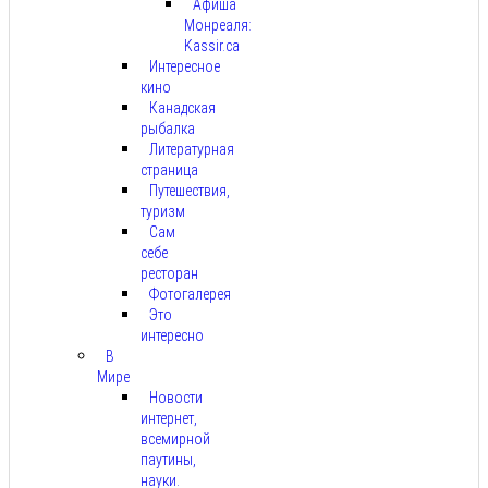
Афиша
Монреаля:
Kassir.ca
Интересное
кино
Канадская
рыбалка
Литературная
страница
Путешествия,
туризм
Сам
себе
ресторан
Фотогалерея
Это
интересно
В
Мире
Новости
интернет,
всемирной
паутины,
науки.