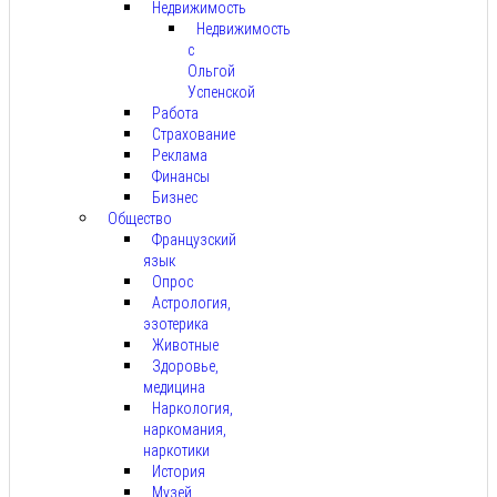
Недвижимость
Недвижимость
с
Ольгой
Успенской
Работа
Страхование
Реклама
Финансы
Бизнес
Общество
Французский
язык
Опрос
Астрология,
эзотерика
Животные
Здоровье,
медицина
Наркология,
наркомания,
наркотики
История
Музей