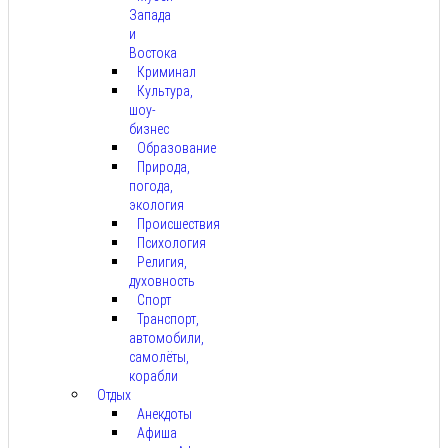
Запада
и
Востока
Криминал
Культура,
шоу-
бизнес
Образование
Природа,
погода,
экология
Происшествия
Психология
Религия,
духовность
Спорт
Транспорт,
автомобили,
самолёты,
корабли
Отдых
Анекдоты
Афиша