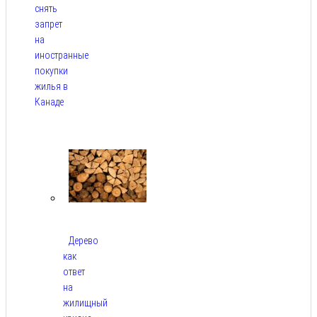
снять
запрет
на
иностранные
покупки
жилья в
Канаде
Авг 7,
2026
Дерево
как
ответ
на
жилищный