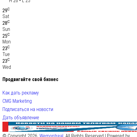
H 26 • L 25
C
29
Sat
C
28
Sun
C
25
Mon
C
23
Tue
C
23
Wed
Продвигайте свой бизнес
Как дать рекламу
CMG Marketing
Подписаться на новости
Дать объявление
© Copyright 2026,
Wemontreal
. All Rights Reserved | Powered by