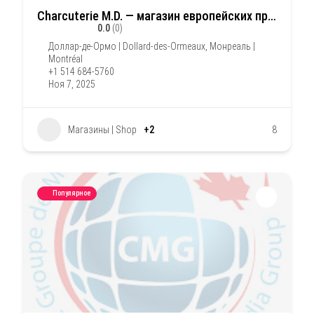
Charcuterie M.D. — магазин европейских продуктов
0.0
(0)
Доллар-де-Ормо | Dollard-des-Ormeaux
,
Монреаль |
Montréal
+1 514 684-5760
Ноя 7, 2025
Магазины | Shop
+2
8
Популярное