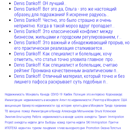
Denis Dankoff: ОН лучший...
Denis Dankoff: Вот это да, Ольга - это же настоящий
образец для подражания! Я искренне радуюсь...
Denis Dankoff: Честно, это было страшно и очень
неприятно. Когда в такой мороз вдруг пропадает...
Denis Dankoff: Это классический конфликт между
бизнесом, жильцами и городским регулированием, г...
Denis Dankoff: Это важный и обнадеживающий прорыв, но
его практическая реализация сталкивается...
Denis Dankoff: Как специалист и болельщик, хочу
отметить, что статья точно уловила главное: про...
Denis Dankoff: Как специалист и болельщик, считаю
рейтинг Пронмана качественным аналитическим п...
Denis Dankoff: Отличный материал, который точно и без
лишнего пафоса раскрывает суть подобных п...
Недвижимость
Монреаль
Канада
COVID-19
Квебек
Полиция
это интересно
Коронавирус
Иммиграция
недвижимость в монреале
Агент по недвижимости | Риэлтор в Монреале
США
вакцинация
брокер по недвижимости
суд
история
купить дом в Монреале
Трюдо
прививка
ТВ
вакцина
пожар
Иммиграция в Канаду
Александра Мельникова
Ольга Успенская
Эмилия Альтшулер
Работа
недвижимость в канаде
школа
анекдоты
Трамп
Immigration
Project
анекдоты недели
дети
Выборы
ковид
притча недели
SKI Immigration
Притчи
ИПОТЕКА
карантин
туризм
пандемия
чтиво выходного дня
Promotion
Оксана Толстых