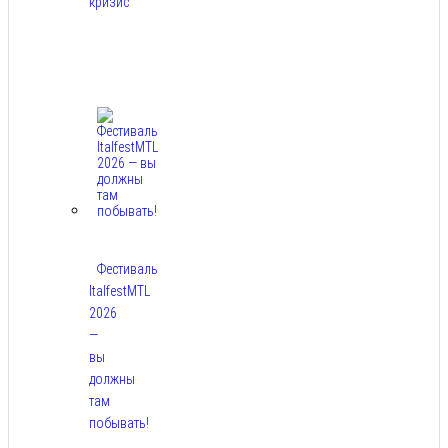
кризис
Авг
7,
2026
Фестиваль
ItalfestMTL
2026
—
вы
должны
там
побывать!