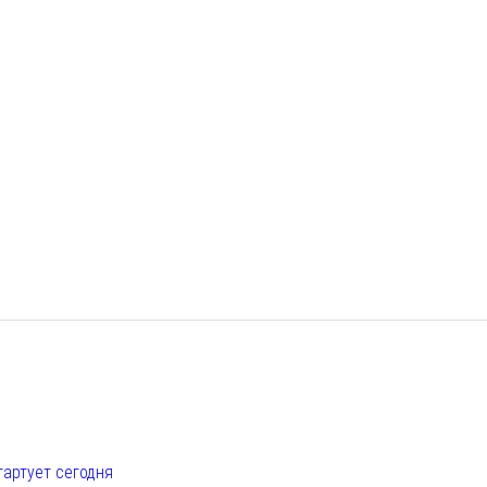
е
тартует сегодня