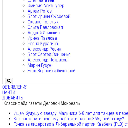
Олег Матвеев
Эмилия Альтшулер
Артем Ротов
Блог Ирины Сысоевой
Оксана Толстых
Ольга Павловская
Андрей Иришкин
Ирина Павлова
Елена Курагина
Александр Ресин
Блог Сергея Зинченко
Александр Петраков
Марин Гузун
Болг Вероники Якушевой
ОБЪЯВЛЕНИЯ
НАЙТИ
ДОБАВИТЬ
Классифайд газеты Деловой Монреаль
Ищем будущую звезду! Мальчика 6-8 лет для танцев в пар
Как заставить рекламу работать на вас 365 дней в году?
Гонка за лидерство в Либеральной партии Квебека (PLQ) с