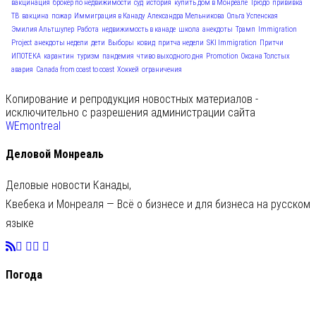
вакцинация
брокер по недвижимости
суд
история
купить дом в Монреале
Трюдо
прививка
ТВ
вакцина
пожар
Иммиграция в Канаду
Александра Мельникова
Ольга Успенская
Эмилия Альтшулер
Работа
недвижимость в канаде
школа
анекдоты
Трамп
Immigration
Project
анекдоты недели
дети
Выборы
ковид
притча недели
SKI Immigration
Притчи
ИПОТЕКА
карантин
туризм
пандемия
чтиво выходного дня
Promotion
Оксана Толстых
авария
Canada from coast to coast
Хоккей
ограничения
Копирование и репродукция новостных материалов -
исключительно с разрешения администрации сайта
WEmontreal
Деловой Монреаль
Деловые новости Канады,
Квебека и Монреаля — Всё о бизнесе и для бизнеса на русском
языке
Погода
C
23