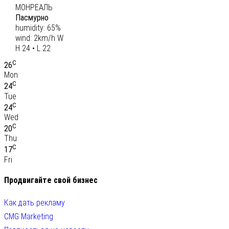
МОНРЕАЛЬ
Пасмурно
humidity: 65%
wind: 2km/h W
H 24 • L 22
C
26
Mon
C
24
Tue
C
24
Wed
C
20
Thu
C
17
Fri
Продвигайте свой бизнес
Как дать рекламу
CMG Marketing