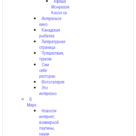
Афиша
Монреаля:
Kassir.ca
Интересное
кино
Канадская
рыбалка
Литературная
страница
Путешествия,
туризм
Сам
себе
ресторан
Фотогалерея
Это
интересно
В
Мире
Новости
интернет,
всемирной
паутины,
науки.