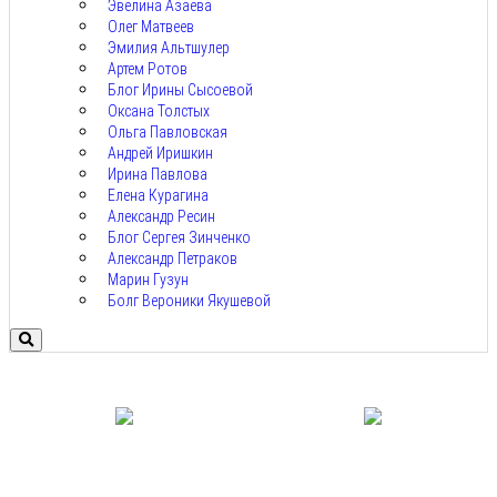
Эвелина Азаева
Олег Матвеев
Эмилия Альтшулер
Артем Ротов
Блог Ирины Сысоевой
Оксана Толстых
Ольга Павловская
Андрей Иришкин
Ирина Павлова
Елена Курагина
Александр Ресин
Блог Сергея Зинченко
Александр Петраков
Марин Гузун
Болг Вероники Якушевой