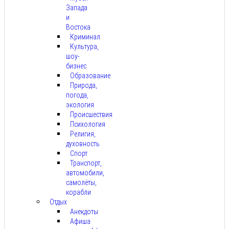
Запада
и
Востока
Криминал
Культура,
шоу-
бизнес
Образование
Природа,
погода,
экология
Происшествия
Психология
Религия,
духовность
Спорт
Транспорт,
автомобили,
самолёты,
корабли
Отдых
Анекдоты
Афиша