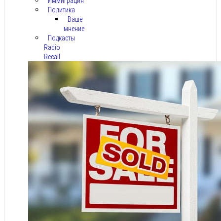
Иммиграция
Политика
Ваше
мнение
Подкасты
Radio
Recall