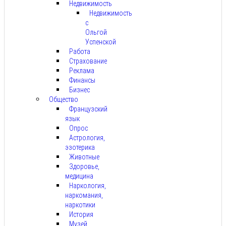
Недвижимость
Недвижимость
с
Ольгой
Успенской
Работа
Страхование
Реклама
Финансы
Бизнес
Общество
Французский
язык
Опрос
Астрология,
эзотерика
Животные
Здоровье,
медицина
Наркология,
наркомания,
наркотики
История
Музей