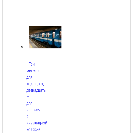
Авг
9,
2026
Три
минуты
для
ходящего,
двенадцать
—
для
человека
в
инвалидной
коляске