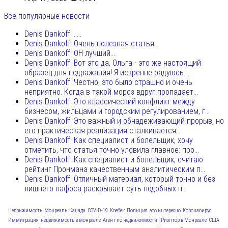
Все популярные новости
Denis Dankoff: .....
Denis Dankoff: Очень полезная статья...
Denis Dankoff: ОН лучший...
Denis Dankoff: Вот это да, Ольга - это же настоящий
образец для подражания! Я искренне радуюсь...
Denis Dankoff: Честно, это было страшно и очень
неприятно. Когда в такой мороз вдруг пропадает...
Denis Dankoff: Это классический конфликт между
бизнесом, жильцами и городским регулированием, г...
Denis Dankoff: Это важный и обнадеживающий прорыв, но
его практическая реализация сталкивается...
Denis Dankoff: Как специалист и болельщик, хочу
отметить, что статья точно уловила главное: про...
Denis Dankoff: Как специалист и болельщик, считаю
рейтинг Пронмана качественным аналитическим п...
Denis Dankoff: Отличный материал, который точно и без
лишнего пафоса раскрывает суть подобных п...
Недвижимость
Монреаль
Канада
COVID-19
Квебек
Полиция
это интересно
Коронавирус
Иммиграция
недвижимость в монреале
Агент по недвижимости | Риэлтор в Монреале
США